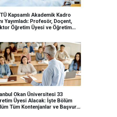
TÜ Kapsamlı Akademik Kadro
anı Yayımladı: Profesör, Doçent,
ktor Öğretim Üyesi ve Öğretim
revlisi Alınacak
tanbul Okan Üniversitesi 33
retim Üyesi Alacak: İşte Bölüm
lüm Tüm Kontenjanlar ve Başvuru
tları