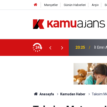
Manşetler
Günün Haberleri
Arşiv
S
yor
24
20:25
İl Emri
Anasayfa
Kamudan Haber
Taksim Me