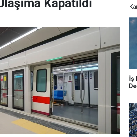
laşıma Kapatıldı
Ka
İş
De