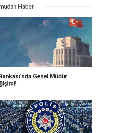
mudan Haber
 Bankası'nda Genel Müdür
ğişimi!