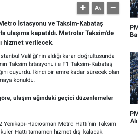
im Metro İstasyonu ve Taksim-Kabataş
PM
yla ulaşıma kapatıldı. Metrolar Taksim'de
Ba
ı hizmet verilecek.
stanbul Valiliği’nin aldığı karar doğrultusunda
nın Taksim İstasyonu ile F1 Taksim-Kabataş
ığını duyurdu. İkinci bir emre kadar sürecek olan
amaya konuldu.
göre, ulaşım ağındaki geçici düzenlemeler
PM
Al
 Yenikapı-Hacıosman Metro Hattı'nın Taksim
küler Hattı tamamen hizmet dışı kalacak.