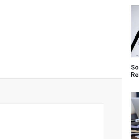
So
Re