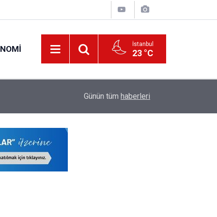
İstanbul
ONOMI
23 °C
19:34
O Öğretmenlerin Yaz Tatili 17 Ağustos'ta Sona 
Günün tüm
haberleri