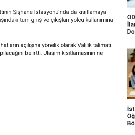
tının Şişhane İstasyonu’nda da kısıtlamaya
OD
şındaki tüm giriş ve çıkışları yolcu kullanımına
İl
Do
Gö
atların açılışına yönelik olarak Valilik talimatı
lacağını belirtti. Ulaşım kısıtlamasının ne
İs
Öğ
Bö
Şar