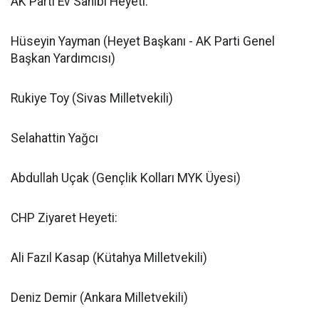
​AK Parti Ev Sahibi Heyeti:
​Hüseyin Yayman (Heyet Başkanı - AK Parti Genel
Başkan Yardımcısı)
​Rukiye Toy (Sivas Milletvekili)
​Selahattin Yağcı
​Abdullah Uçak (Gençlik Kolları MYK Üyesi)
​CHP Ziyaret Heyeti:
​Ali Fazıl Kasap (Kütahya Milletvekili)
​Deniz Demir (Ankara Milletvekili)