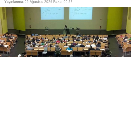
Yayınlanma:
09 Ağustos 2026 Pazar 00:53
Yükseköğretim Kanunu düzenlemesiyle azami
süresini dolduran son sınıf öğrencilerine iki ek
sınav hakkı verildi. Süreç, başvuru ve merak edilen
tüm detaylar haberimizde.
Üniversitelerde Azami Süre ve Ek Sınav Haklarında