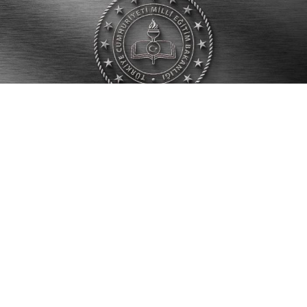
Milli Eğitim Bakanlığı kadrolarında görev yapan
öğretmenlerin özür grubu il dışı atama sonuçları
nereden öğrenilecek?
Milli Eğitim Bakanlığı kadrolarında görev yapan
öğretmenlerin özür grubu iller arası yer değişikliği
işlemleri için tercihleri 10 Ağustos tarihine kadar
MEBBİS sistemi üzerinden alındı. 10 Ağustos saat
16.00'da MEBBS başvuru ekranı kapatıldı.