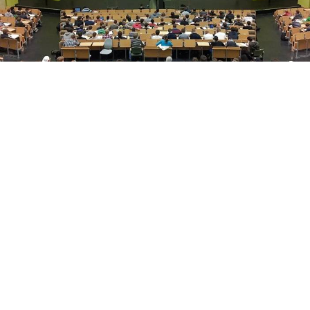
Yükseköğretim Kanunu düzenlemesiyle azami
süresini dolduran son sınıf öğrencilerine iki ek
sınav hakkı verildi. Süreç, başvuru ve merak edilen
tüm detaylar haberimizde.
Üniversitelerde Azami Süre ve Ek Sınav Haklarında
Yeni Dönem: Son Sınıf Öğrencilerine Hayati Fırsat!
​Yükseköğretim Kanunu’nda yapılan yeni düzenlemeler
doğrultusunda, üniversitelerde azami öğrenim