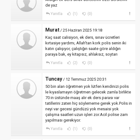
de yaz
Yanıtla
(1)
(0)
Murat
/ 25 Haziran 2025 19:18
Kaç saat calisiyon, ek ders, sınav ücretleri
kırtasiye yardımı, Allah'tan kork polis senin iki
katın çalışıyor, çalıştığın saate göre aldığın
paraya bak, ey kitapsız, ahlaksız, soytarı
Yanıtla
(2)
(0)
Tuncay
/ 12 Temmuz 2025 20:31
50 bin alan öğretmen yok lütfen kendinizi polis
le kıyaslamayın öğretmen gelecek zamla birlikte
70 in üstünde maaş alır ek ders parası var
tatillerini zaten hiç söylememe gerek yok.Polis in
neyi var gecesi gündüzü yok mesaisi yok
çalışma saatleri uzun işleri zor.Acil polise zam
yapılması gerekiyor.
Yanıtla
(1)
(0)