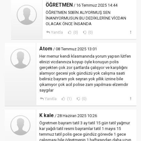
ÖĞRETMEN
/ 16 Temmuz 2025 14:44
ÖĞRETMEN 50BİN ALIYORMUŞ SEN
İNANIYORMUSUN BU DEDİKLERİNE VİCDAN
OLACAK ÖNCE İNSANDA
Yanıtla
(0)
(0)
Atom
/ 08 Temmuz 2025 13:01
Her memur kendi klasmanında yorum yapsın lütfen
elinizi vicdanınıza koyup öyle konuşun polis
gerçekten çok zor şartlarda çalışyor ve karşılığını
alamıyor gecesi yok gündüzü yok calışma saati
belirsiz bayram yok seyran yok yıllık iznine bile
çıkamıyor çok acil polise zam yapılması elzemdir
saygılar
Yanıtla
(1)
(0)
K kale
/ 28 Haziran 2025 10:26
Ögretmen bayram tatil 3 ay tatil 15 gün tatil yağmur
kar yağdı tatil resmi bayramlar tatil 1 mayıs 15
temmuz tatil polis gece gündüz görevde 1 gece
çalışması bile öğretmenin 1 haftasından daha uzun