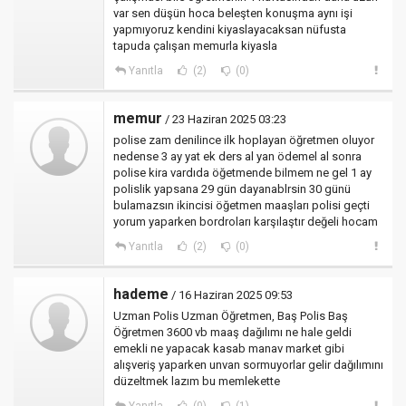
var sen düşün hoca beleşten konuşma aynı işi
yapmıyoruz kendini kiyaslayacaksan nüfusta
tapuda çalışan memurla kiyasla
Yanıtla
(2)
(0)
memur
/ 23 Haziran 2025 03:23
polise zam denilince ilk hoplayan öğretmen oluyor
nedense 3 ay yat ek ders al yan ödemel al sonra
polise kira vardıda öğetmende bilmem ne gel 1 ay
polislik yapsana 29 gün dayanablrsin 30 günü
bulamazsın ikincisi öğetmen maaşları polisi geçti
yorum yaparken bordroları karşılaştır değeli hocam
Yanıtla
(2)
(0)
hademe
/ 16 Haziran 2025 09:53
Uzman Polis Uzman Öğretmen, Baş Polis Baş
Öğretmen 3600 vb maaş dağılımı ne hale geldi
emekli ne yapacak kasab manav market gibi
alışveriş yaparken unvan sormuyorlar gelir dağılımını
düzeltmek lazım bu memlekette
Yanıtla
(0)
(1)