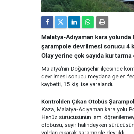
Malatya-Adıyaman kara yolunda 
şarampole devrilmesi sonucu 4 kiş
Olay yerine çok sayıda kurtarma e
Malatya'nın Doğanşehir ilçesinde kon
devrilmesi sonucu meydana gelen feci 
kaybetti, 15 kişi ise yaralandı.
Kontrolden Çıkan Otobüs Şarampol
Kaza, Malatya-Adıyaman kara yolu Po
Henüz sürücüsünün ismi öğrenilemeye
otobüsü, seyir halindeyken sürücüsü
yoldan çıkarak şarampole devrildi.