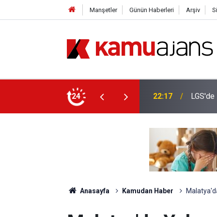
Manşetler
Günün Haberleri
Arşiv
S
im Müdürü Şırnak’a Gidiyor
24
22:17
LGS'de 
Anasayfa
Kamudan Haber
Malatya'da