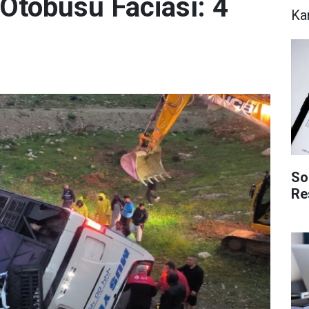
 Otobüsü Faciası: 4
Ka
So
Re