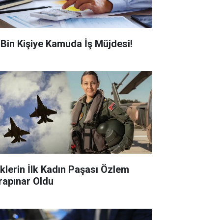
0 Bin Kişiye Kamuda İş Müjdesi!
klerin İlk Kadın Paşası Özlem
rapınar Oldu