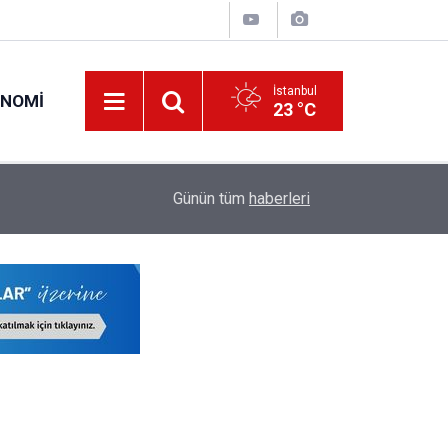
İstanbul
ONOMI
23 °C
20:42
LGS Nakil Tercihi Yapacak Öğrencilere Kontenja
Günün tüm
haberleri