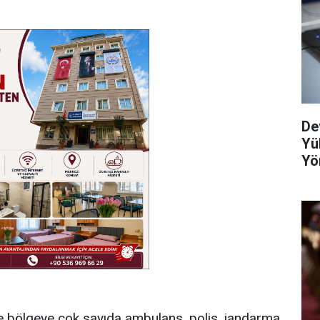
De
Yü
Yö
ne bölgeye çok sayıda ambulans, polis, jandarma