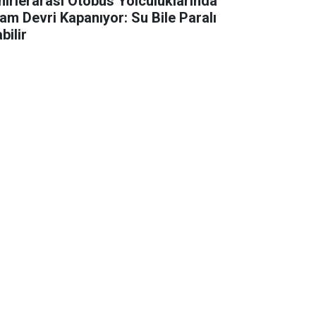
hirlerarası Otobüs Yolculuklarında
ram Devri Kapanıyor: Su Bile Paralı
bilir