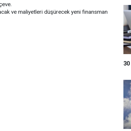
çeve.
ak ve maliyetleri düşürecek yeni finansman
​3