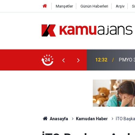
Manşetler
Günün Haberleri
Arşiv
S
aşvuruları Başladı!
24
01:14
PMYO Ka
Anasayfa
Kamudan Haber
​İTO Başka