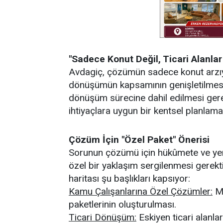
​"Sadece Konut Değil, Ticari Alanla
​Avdagiç, çözümün sadece konut arzıyl
dönüşümün kapsamının genişletilmesini 
dönüşüm sürecine dahil edilmesi gere
ihtiyaçlara uygun bir kentsel planlama
​Çözüm İçin "Özel Paket" Önerisi
​Sorunun çözümü için hükûmete ve yer
özel bir yaklaşım sergilenmesi gerekt
haritası şu başlıkları kapsıyor:
​Kamu Çalışanlarına Özel Çözümler:
Me
paketlerinin oluşturulması.
Ticari Dönüşüm:
Eskiyen ticari alanla