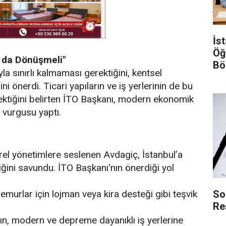
İs
Öğ
r da Dönüşmeli"
Bö
a sınırlı kalmaması gerektiğini, kentsel
Şar
önerdi. Ticari yapıların ve iş yerlerinin de bu
ktiğini belirten İTO Başkanı, modern ekonomik
 vurgusu yaptı.
el yönetimlere seslenen Avdagiç, İstanbul’a
iğini savundu. İTO Başkanı'nın önerdiği yol
So
murlar için lojman veya kira desteği gibi teşvik
Re
rın, modern ve depreme dayanıklı iş yerlerine