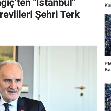
giç’ten "İstanbul"
Ka
evlileri Şehri Terk
PM
Ba