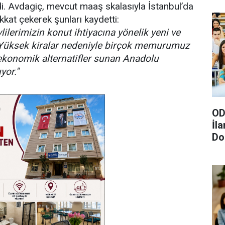
i. Avdagiç, mevcut maaş skalasıyla İstanbul’da
kkat çekerek şunları kaydetti:
ilerimizin konut ihtiyacına yönelik yeni ve
. Yüksek kiralar nedeniyle birçok memurumuz
 ekonomik alternatifler sunan Anadolu
yor."
OD
İl
Do
Gö