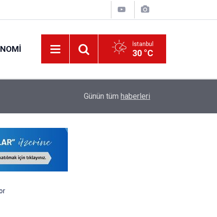
İstanbul
ONOMI
30 °C
00:57
Erciyes Üniversitesi KPSS Puanıyla 204 Adet S
Günün tüm
haberleri
or