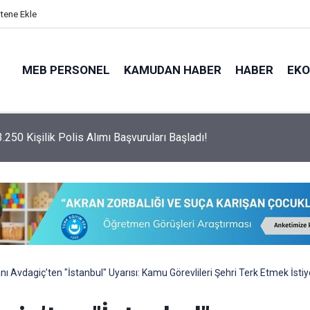
itene Ekle
MEB PERSONEL
KAMUDAN HABER
HABER
EK
psamında 3.250 Adet Polis Alımı Yapılacak!
nı Avdagiç’ten "İstanbul" Uyarısı: Kamu Görevlileri Şehri Terk Etmek İstiy