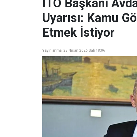
​İTO Başkanı Avda
Uyarısı: Kamu Gör
Etmek İstiyor
Yayınlanma:
28 Nisan 2026 Salı 18:06