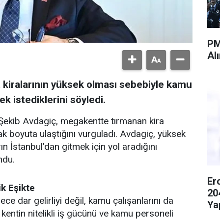
PM
Al
 kiralarının yüksek olması sebebiyle kamu
ek istediklerini söyledi.
 Şekib Avdagiç, megakentte tırmanan kira
ak boyuta ulaştığını vurguladı. Avdagiç, yüksek
n İstanbul’dan gitmek için yol aradığını
ndu.
Er
k Eşikte
20
dece dar gelirliyi değil, kamu çalışanlarını da
Ya
entin nitelikli iş gücünü ve kamu personeli