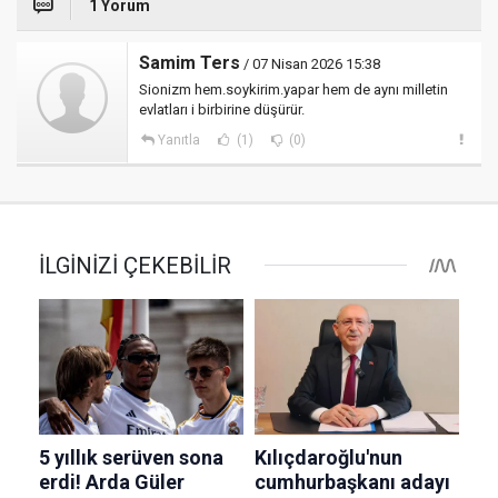
1 Yorum
Samim Ters
/ 07 Nisan 2026 15:38
Sionizm hem.soykirim.yapar hem de aynı milletin
evlatları i birbirine düşürür.
Yanıtla
(1)
(0)