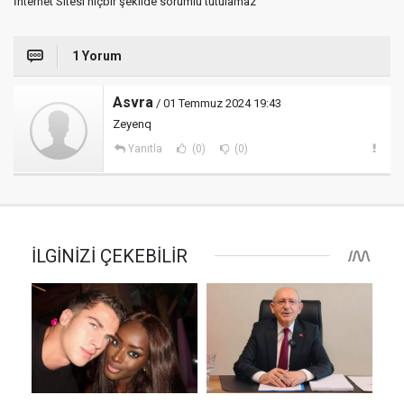
İnternet Sitesi hiçbir şekilde sorumlu tutulamaz
1 Yorum
Asvra
/ 01 Temmuz 2024 19:43
Zeyenq
Yanıtla
(0)
(0)