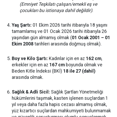
(Emniyet Teşkilatı çalışan/emekli eş ve
çocukları bu istisnaya dahil değildir)
.
Yaş Şartı:
01 Ekim 2026 tarihi itibarıyla 18 yaşını
tamamlamış ve 01 Ocak 2026 tarihi itibarıyla 26
yaşından gün almamış olmak (
01 Ocak 2001 – 01
Ekim 2008
tarihleri arasında doğmuş olmak).
Boy ve Kilo Şartı:
Kadınlar için en az
162 cm
,
erkekler için en az
167 cm
boyunda olmak ve
Beden Kitle İndeksi (BKİ)
18 ile 27 (dahil)
arasında olmak.
Sağlık & Adli Sicil:
Sağlık Şartları Yönetmeliği
hükümlerini taşımak, kasten işlenen suçlardan 1
yıl veya daha fazla hapis cezası almamış olmak,
yüz kızartıcı suçlardan mahkumiyeti bulunmamak
ve güvenlik soruşturması olumlu sonuçlanmak.