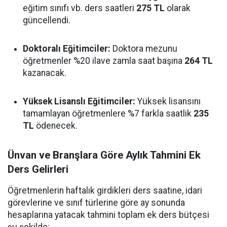
eğitim sınıfı vb. ders saatleri
275 TL
olarak
güncellendi.
Doktoralı Eğitimciler:
Doktora mezunu
öğretmenler %20 ilave zamla saat başına
264 TL
kazanacak.
Yüksek Lisanslı Eğitimciler:
Yüksek lisansını
tamamlayan öğretmenlere %7 farkla saatlik
235
TL
ödenecek.
Ünvan ve Branşlara Göre Aylık Tahmini Ek
Ders Gelirleri
Öğretmenlerin haftalık girdikleri ders saatine, idari
görevlerine ve sınıf türlerine göre ay sonunda
hesaplarına yatacak tahmini toplam ek ders bütçesi
şu şekilde: