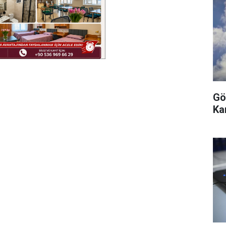
Gö
Ka