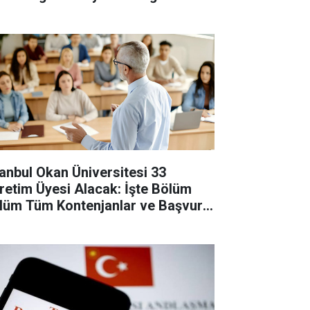
revlisi Alınacak
tanbul Okan Üniversitesi 33
retim Üyesi Alacak: İşte Bölüm
lüm Tüm Kontenjanlar ve Başvuru
tları