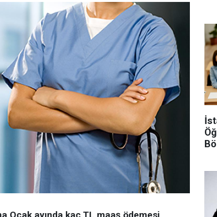
Gö
İs
Öğ
Bö
Şar
rına Ocak ayında kaç TL maaş ödemesi