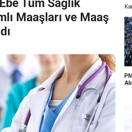
 Ebe Tüm Sağlık
Ka
amlı Maaşları ve Maaş
dı
PM
Al