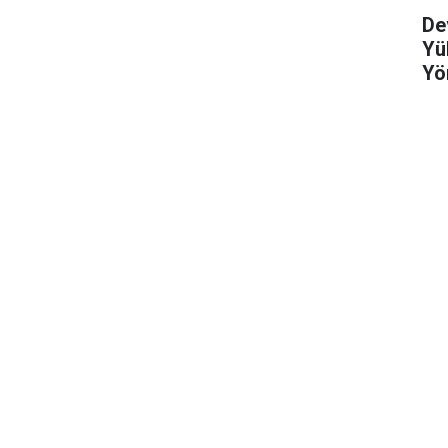
De
Yü
Yö