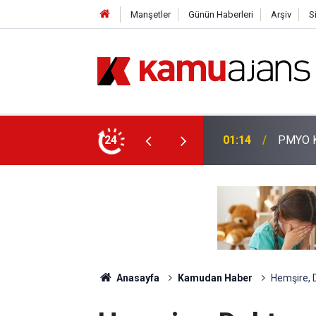
Manşetler
Günün Haberleri
Arşiv
S
lis Alımı Yapılacak!
24
00:57
Erciyes
Anasayfa
Kamudan Haber
Hemşire, D