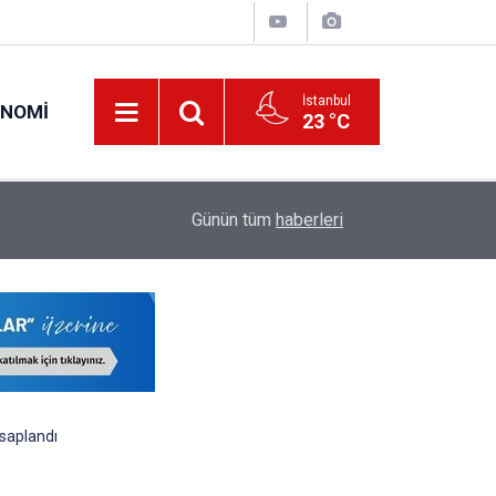
İstanbul
ONOMI
23 °C
ODTÜ Kapsamlı Akademik Kadro İlanı Yayımladı:
pacak
00:28
Günün tüm
haberleri
Öğretim Üyesi ve Öğretim Görevlisi Alınacak
esaplandı