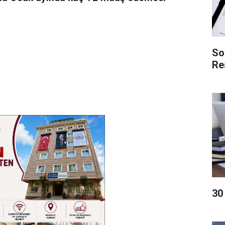
So
Re
​3