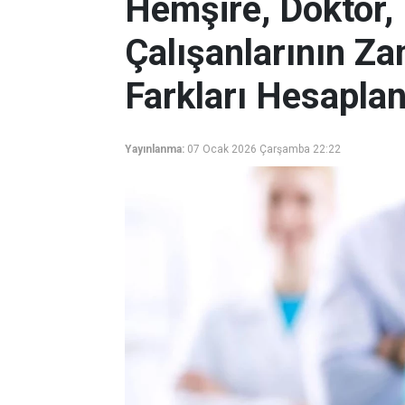
Hemşire, Doktor,
Çalışanlarının Z
Farkları Hesaplan
Yayınlanma:
07 Ocak 2026 Çarşamba 22:22