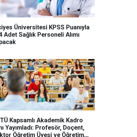
ciyes Üniversitesi KPSS Puanıyla
4 Adet Sağlık Personeli Alımı
pacak
TÜ Kapsamlı Akademik Kadro
anı Yayımladı: Profesör, Doçent,
ktor Öğretim Üyesi ve Öğretim