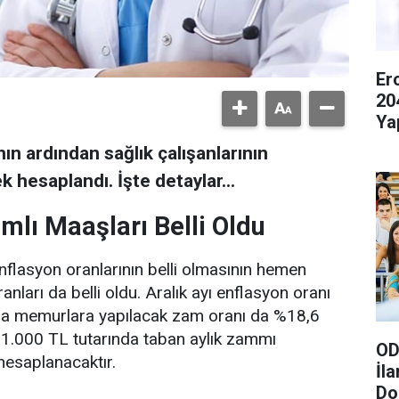
Er
20
Ya
 ardından sağlık çalışanlarının
k hesaplandı. İşte detaylar...
amlı Maaşları Belli Oldu
enflasyon oranlarının belli olmasının hemen
ları da belli oldu. Aralık ayı enflasyon oranı
da memurlara yapılacak zam oranı da %18,6
e 1.000 TL tutarında taban aylık zammı
OD
hesaplanacaktır.
İl
Do