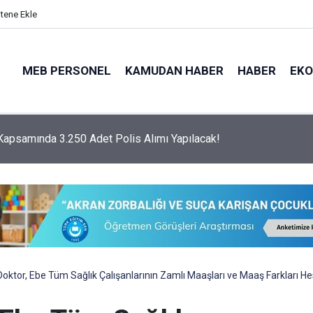
itene Ekle
MEB PERSONEL
KAMUDAN HABER
HABER
EK
 Üniversitesi KPSS Puanıyla 204 Adet Sağlık Personeli Alımı Ya
oktor, Ebe Tüm Sağlık Çalışanlarının Zamlı Maaşları ve Maaş Farkları H