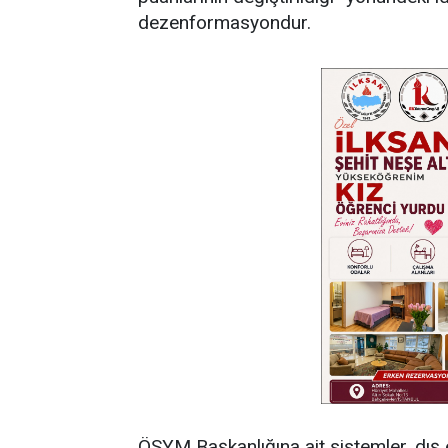
dezenformasyondur.
ÖSYM Başkanlığına ait sistemler, dış e