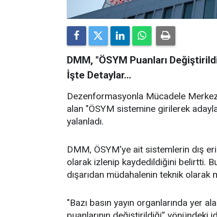
DMM, "ÖSYM Puanları Değiştirildi"
İşte Detaylar...
Dezenformasyonla Mücadele Merkezi 
alan "ÖSYM sistemine girilerek adayları
yalanladı.
DMM, ÖSYM'ye ait sistemlerin dış eri
olarak izlenip kaydedildiğini belirtti.
dışarıdan müdahalenin teknik olarak m
"Bazı basın yayın organlarında yer al
puanlarının değiştirildiği” yönündeki 