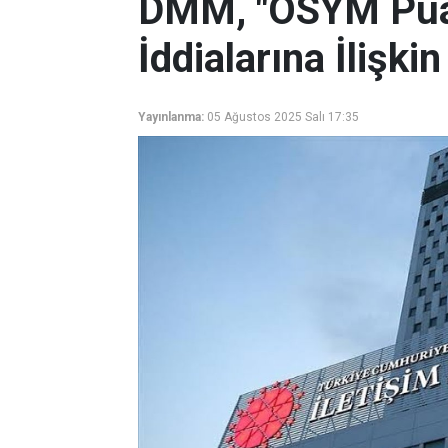
DMM, "ÖSYM Puanl
İddialarına İlişk
Yayınlanma:
05 Ağustos 2025 Salı 17:35