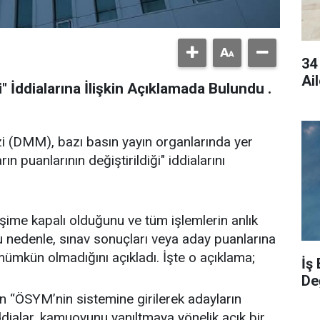
34
Ai
 İddialarına İlişkin Açıklamada Bulundu .
(DMM), bazı basın yayın organlarında yer
n puanlarının değiştirildiği" iddialarını
şime kapalı olduğunu ve tüm işlemlerin anlık
 Bu nedenle, sınav sonuçları veya aday puanlarına
ümkün olmadığını açıkladı. İşte o açıklama;
İş
De
an “ÖSYM’nin sistemine girilerek adayların
iddialar, kamuoyunu yanıltmaya yönelik açık bir