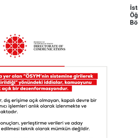
İs
Öğ
Bö
Şar