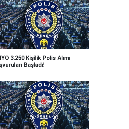
YO 3.250 Kişilik Polis Alımı
şvuruları Başladı!