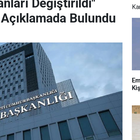
arı Değiştirildi"
Ka
in Açıklamada Bulundu
Em
Ki