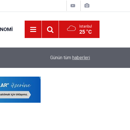
İstanbul
ONOMI
25 °C
23:09
MEB Öğretmenlere İl Emri Atama Hakkı Vermek
Günün tüm
haberleri