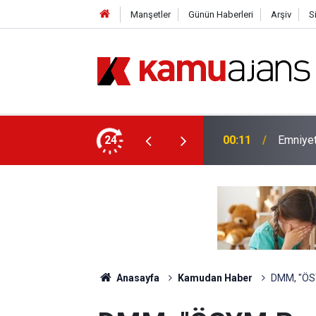
Manşetler
Günün Haberleri
Arşiv
S
yet İçin Ek Sınav Müjdesi
24
00:11
Emniyet
Anasayfa
Kamudan Haber
DMM, "ÖSYM