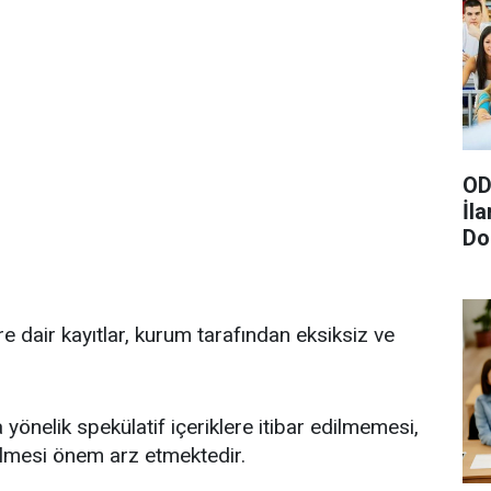
OD
İl
Do
Gö
ere dair kayıtlar, kurum tarafından eksiksiz ve
nelik spekülatif içeriklere itibar edilmemesi,
ilmesi önem arz etmektedir.