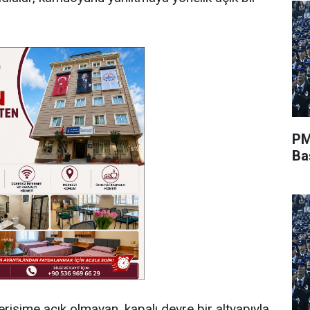
PM
Ba
rişime açık olmayan, kapalı devre bir altyapıyla