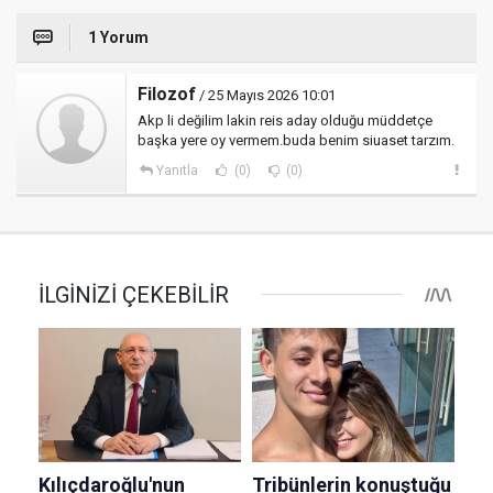
1 Yorum
Filozof
/ 25 Mayıs 2026 10:01
Akp li değilim lakin reis aday olduğu müddetçe
başka yere oy vermem.buda benim siuaset tarzım.
Yanıtla
(0)
(0)