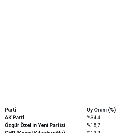
Parti
Oy Oranı (%)
AK Parti
%34,4
Özgür Özel'in Yeni Partisi
%18,7
CHP (Kemal Kılıçdaroğlu)
%13,2