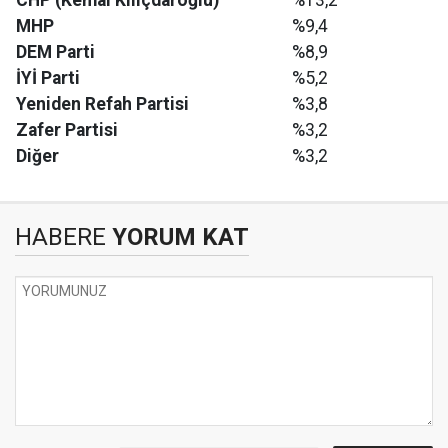
MHP
%9,4
DEM Parti
%8,9
İYİ Parti
%5,2
Yeniden Refah Partisi
%3,8
Zafer Partisi
%3,2
Diğer
%3,2
HABERE
YORUM KAT