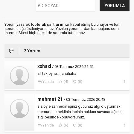
Yorum yazarak
topluluk şartlarımızı
kabul etmiş bulunuyor ve tüm
sorumluluğu üstleniyorsunuz. Yazılan yorumlardan kamuajans.com
İnternet Sitesi hiçbir şekilde sorumlu tutulamaz
2 Yorum
xxhaxl
/ 03 Temmuz 2026 21:52
zil tak oyna...hahahaha
Yanıtla
(4)
(0)
mehmet 21
/ 03 Temmuz 2026 20:48
siz öyle zannedin işiniz gücünüz algı oluşturmak
memurun emeklinin işçinin hakkını savunacağınıza
algı peşinde koşuyorsunuz.
Yanıtla
(6)
(0)