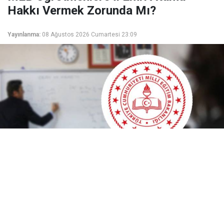
Hakkı Vermek Zorunda Mı?
Yayınlanma:
08 Ağustos 2026 Cumartesi 23:09
MEB’de il dışı mazeret ataması tercihleri başladı!
Kontenjan engeline takılan öğretmenler il emri
kararına kilitlendi. Peki mevzuat ne diyor, il emri