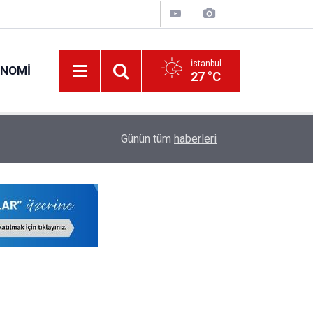
İstanbul
ONOMI
27 °C
00:57
Erciyes Üniversitesi KPSS Puanıyla 204 Adet S
Günün tüm
haberleri