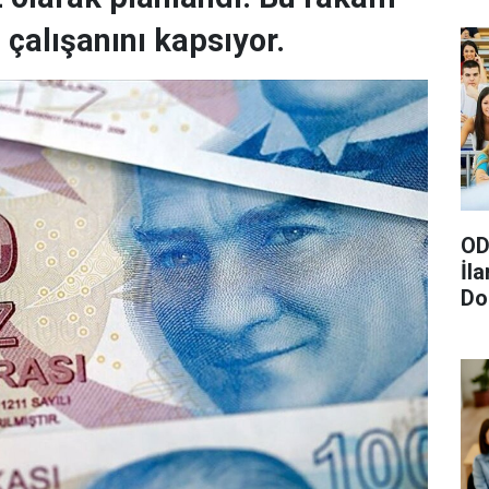
çalışanını kapsıyor.
OD
İl
Do
Gö