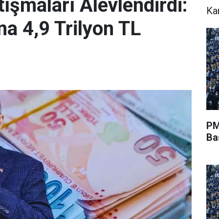
ışmaları Alevlendirdi:
Ka
a 4,9 Trilyon TL
PM
Ba