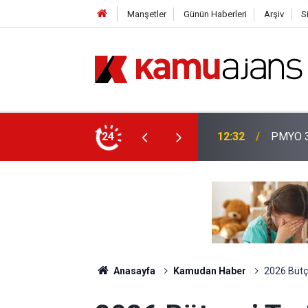
Manşetler
Günün Haberleri
Arşiv
S
aşvuruları Başladı!
24
01:14
PMYO Ka
Anasayfa
Kamudan Haber
2026 Bütçe