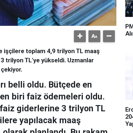
PM
Al
 işçilere toplam 4,9 trilyon TL maaş
 3 trilyon TL’ye yükseldi. Uzmanlar
çekiyor.
ı belli oldu. Bütçede en
n biri faiz ödemeleri oldu.
faiz giderlerine 3 trilyon TL
Er
20
çilere yapılacak maaş
Ya
L olarak planlandı. Bu rakam