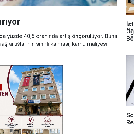
rıyor
İs
Öğ
inde yüzde 40,5 oranında artış öngörülüyor. Buna
Bö
ş artışlarının sınırlı kalması, kamu maliyesi
Şar
So
Re