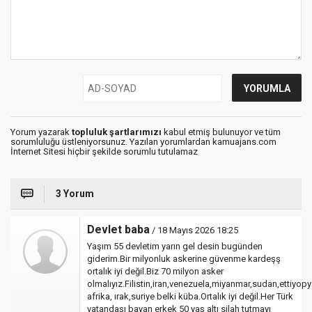
Yorum yazarak
topluluk şartlarımızı
kabul etmiş bulunuyor ve tüm
sorumluluğu üstleniyorsunuz. Yazılan yorumlardan kamuajans.com
İnternet Sitesi hiçbir şekilde sorumlu tutulamaz
3 Yorum
Devlet baba
/ 18 Mayıs 2026 18:25
Yaşım 55 devletim yarın gel desin bugünden
giderim.Bir milyonluk askerine güvenme kardeşş
ortalık iyi değil.Biz 70 milyon asker
olmalıyız.Filistin,iran,venezuela,miyanmar,sudan,ettiyop
afrika, ırak,suriye belki küba.Ortalık iyi değil.Her Türk
vatandaşı bayan erkek 50 yaş altı silah tutmayı