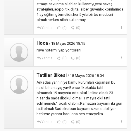
atmayı,savunma silahları kullanmyı,yeni savaş
stratejileri,jeopolitik,dijital siber güvenlik konilarında
1 ay eğitim görmelidir.her 5 yıla bir bu mecburi
olmalı.herkes silah kullanmayı .
Yanıtla
(0)
(0)
Hoca
/ 18 Mayıs 2026 18:15
Niye notermi yapıyor töreni
Yanıtla
(0)
(0)
Tatiller ülkesi
/ 18 Mayıs 2026 18:04
Arkadaş yarın niye kamu kurumları kapansın bu
nasıl bir anlayış yav.Bence ilkokulda tatil
olmamalı.19 mayısta orta okul ile lise olnalı 23
nisanda sade ilkokul olmalı.1 mayıs okil tatil
edilmemeli.1 ocak olabilir.Ramazan bayramı iki gün
tatil olmalı.Sade kurban bayramı uzun olabiliyor
herkese yarıhor hadi ona ses etmeyelim
Yanıtla
(0)
(0)