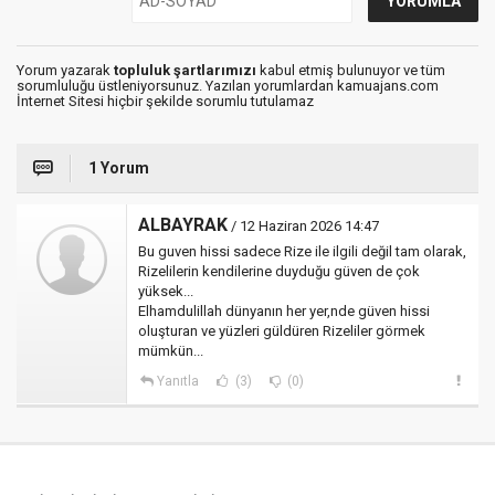
Yorum yazarak
topluluk şartlarımızı
kabul etmiş bulunuyor ve tüm
sorumluluğu üstleniyorsunuz. Yazılan yorumlardan kamuajans.com
İnternet Sitesi hiçbir şekilde sorumlu tutulamaz
1 Yorum
ALBAYRAK
/ 12 Haziran 2026 14:47
Bu guven hissi sadece Rize ile ilgili değil tam olarak,
Rizelilerin kendilerine duyduğu güven de çok
yüksek...
Elhamdulillah dünyanın her yer,nde güven hissi
oluşturan ve yüzleri güldüren Rizeliler görmek
mümkün...
Yanıtla
(3)
(0)