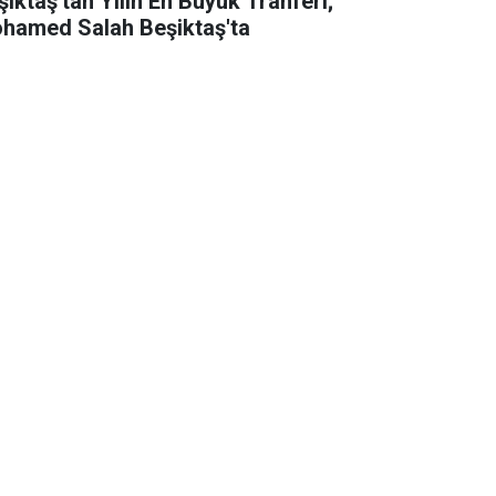
şiktaş'tan Yılın En Büyük Tranferi;
hamed Salah Beşiktaş'ta