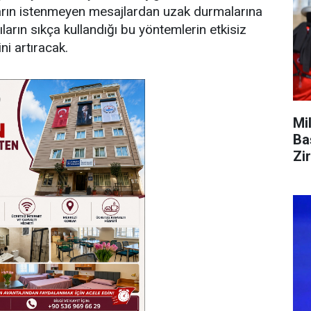
cıların istenmeyen mesajlardan uzak durmalarına
ların sıkça kullandığı bu yöntemlerin etkisiz
ini artıracak.
Mi
Ba
Zi