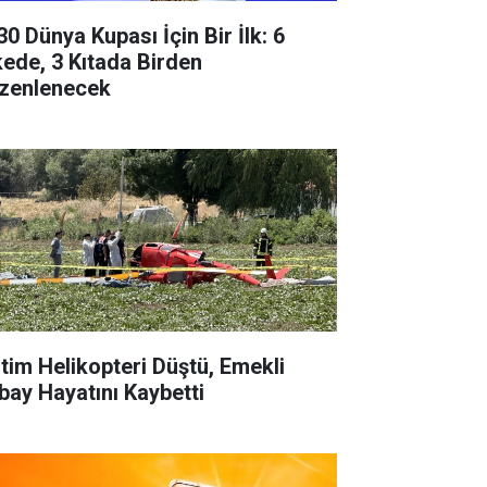
30 Dünya Kupası İçin Bir İlk: 6
kede, 3 Kıtada Birden
zenlenecek
itim Helikopteri Düştü, Emekli
bay Hayatını Kaybetti