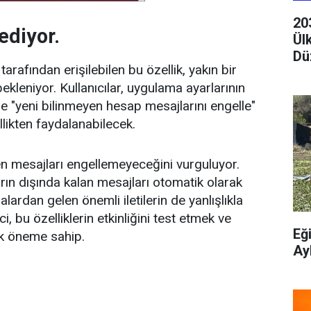
20
ediyor.
Ül
Dü
arafından erişilebilen bu özellik, yakın bir
leniyor. Kullanıcılar, uygulama ayarlarının
de "yeni bilinmeyen hesap mesajlarını engelle"
llikten faydalanabilecek.
n mesajları engellemeyeceğini vurguluyor.
arın dışında kalan mesajları otomatik olarak
rdan gelen önemli iletilerin de yanlışlıkla
, bu özelliklerin etkinliğini test etmek ve
Eğ
tik öneme sahip.
Ay