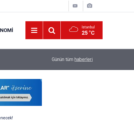
İstanbul
ONOMI
25 °C
23:09
MEB Öğretmenlere İl Emri Atama Hakkı Vermek
Günün tüm
haberleri
enecek!