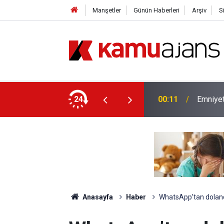
Manşetler
Günün Haberleri
Arşiv
S
yet İçin Ek Sınav Müjdesi
24
00:11
Emniyet
Anasayfa
Haber
WhatsApp’tan dolandı