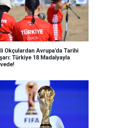
lli Okçulardan Avrupa'da Tarihi
şarı: Türkiye 18 Madalyayla
rvede!