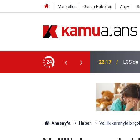
Manşetler
Günün Haberleri
Arşiv
S
im Müdürü Şırnak’a Gidiyor
24
22:17
LGS'de 
Anasayfa
Haber
Valilik kararıyla birço