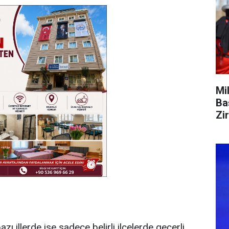
Mi
Ba
Zi
bazı illerde ise sadece belirli ilçelerde geçerli