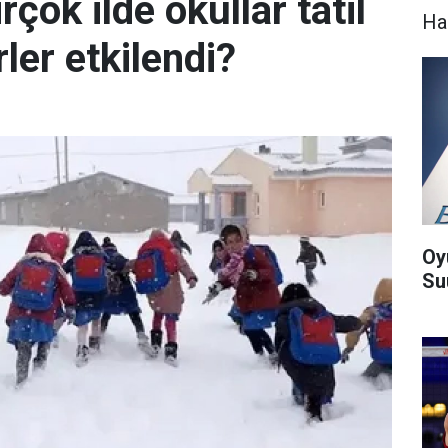
irçok ilde okullar tatil
Ha
rler etkilendi?
Oy
Suu