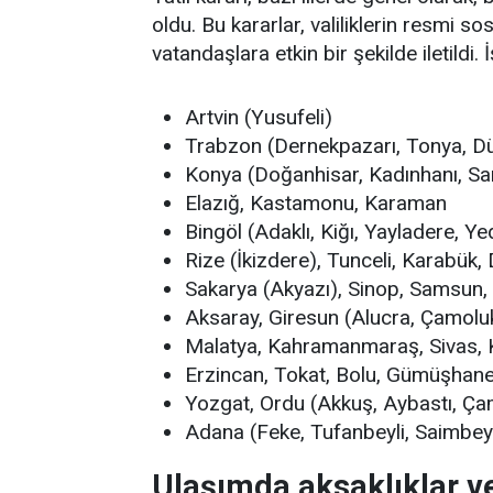
oldu. Bu kararlar, valiliklerin resmi 
vatandaşlara etkin bir şekilde iletildi. İş
Artvin (Yusufeli)
Trabzon (Dernekpazarı, Tonya, D
Konya (Doğanhisar, Kadınhanı, Sar
Elazığ, Kastamonu, Karaman
Bingöl (Adaklı, Kiğı, Yayladere, Ye
Rize (İkizdere), Tunceli, Karabük,
Sakarya (Akyazı), Sinop, Samsun, 
Aksaray, Giresun (Alucra, Çamoluk
Malatya, Kahramanmaraş, Sivas, K
Erzincan, Tokat, Bolu, Gümüşhane
Yozgat, Ordu (Akkuş, Aybastı, Çam
Adana (Feke, Tufanbeyli, Saimbeyl
Ulaşımda aksaklıklar v