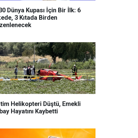
30 Dünya Kupası İçin Bir İlk: 6
kede, 3 Kıtada Birden
zenlenecek
itim Helikopteri Düştü, Emekli
bay Hayatını Kaybetti