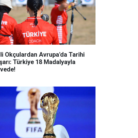
lli Okçulardan Avrupa'da Tarihi
şarı: Türkiye 18 Madalyayla
rvede!