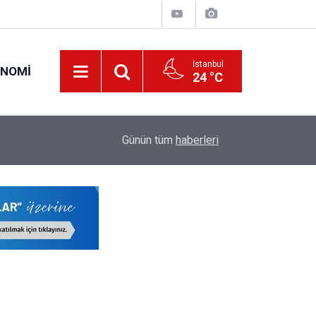
İstanbul
ONOMI
24 °C
20:42
LGS Nakil Tercihi Yapacak Öğrencilere Kontenja
Günün tüm
haberleri