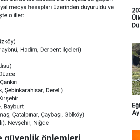
sosyal medya hesapları üzerinden duyuruldu ve
20
te o iller:
Ül
Dü
üzköy)
ayönü, Hadim, Derbent ilçeleri)
disu)
 Düzce
Çankırı
, Şebinkarahisar, Dereli)
ırşehir
Eğ
, Bayburt
Ay
aş, Çatalpınar, Çaybaşı, Gölköy)
i), Nevşehir, Niğde
e güvenlik önlemleri