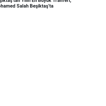
şiktaş'tan Yılın En Büyük Tranferi;
hamed Salah Beşiktaş'ta