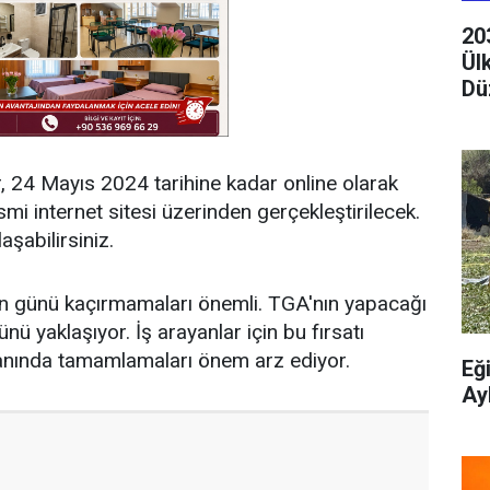
20
Ül
Dü
r, 24 Mayıs 2024 tarihine kadar online olarak
mi internet sitesi üzerinden gerçekleştirilecek.
aşabilirsiniz.
n günü kaçırmamaları önemli. TGA'nın yapacağı
nü yaklaşıyor. İş arayanlar için bu fırsatı
anında tamamlamaları önem arz ediyor.
Eğ
Ay