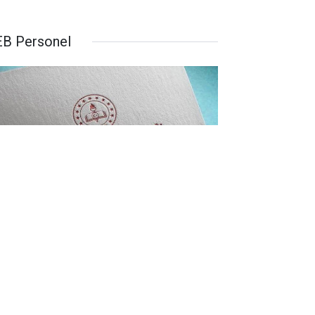
B Personel
Emri Ataması Kaç Yıldır Yapılıyor,
 Sene Yapılacak Mı?