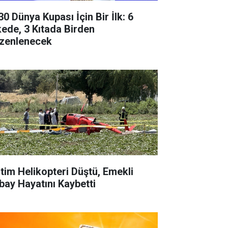
30 Dünya Kupası İçin Bir İlk: 6
kede, 3 Kıtada Birden
zenlenecek
itim Helikopteri Düştü, Emekli
bay Hayatını Kaybetti