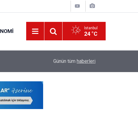
İstanbul
ONOMI
24 °C
19:34
O Öğretmenlerin Yaz Tatili 17 Ağustos'ta Sona 
Günün tüm
haberleri