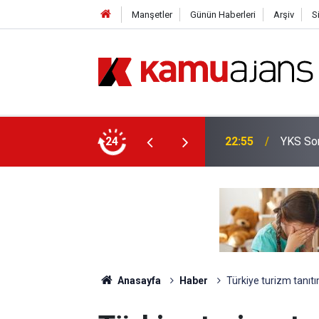
Manşetler
Günün Haberleri
Arşiv
S
yor
24
20:25
İl Emri
Anasayfa
Haber
Türkiye turizm tanıtım