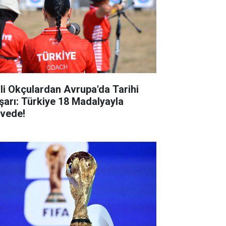
lli Okçulardan Avrupa'da Tarihi
şarı: Türkiye 18 Madalyayla
rvede!