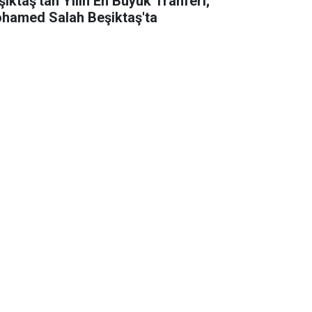
şiktaş'tan Yılın En Büyük Tranferi;
hamed Salah Beşiktaş'ta