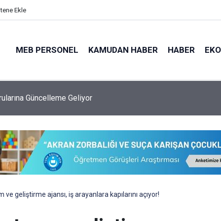
itene Ekle
MEB PERSONEL
KAMUDAN HABER
HABER
EK
 Ataması Kaç Yıldır Yapılıyor, Bu Sene Yapılacak Mı?
 ve geliştirme ajansı, iş arayanlara kapılarını açıyor!