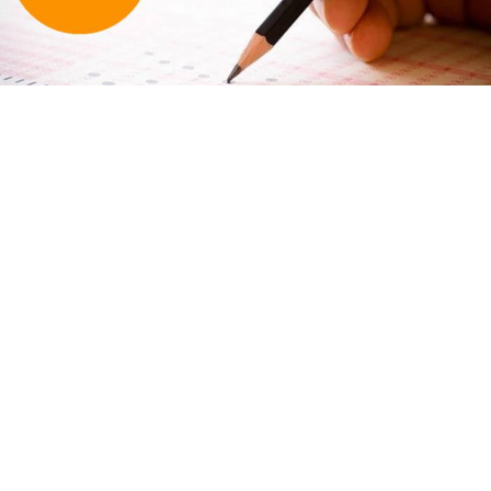
Millî Eğitim Bakanı Yusuf Tekin, YKS sisteminin
değişmeyeceğini açıkladı. Yeni müfredatla soruların
yenileneceğini belirten Tekin, adaylara MEBİ, EBA
ve DİLİM platformlarını tavsiye etti.
Bakan Tekin'den YKS
Sorularında Değişim
Açıklaması Geldi