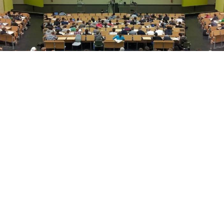
Yükseköğretim Kanunu düzenlemesiyle azami
süresini dolduran son sınıf öğrencilerine iki ek
sınav hakkı verildi. Süreç, başvuru ve merak edilen
tüm detaylar haberimizde.
Üniversitelerde Azami Süre ve Ek Sınav Haklarında
Yeni Dönem: Son Sınıf Öğrencilerine Hayati Fırsat!
​Yükseköğretim Kanunu’nda yapılan yeni düzenlemeler
doğrultusunda, üniversitelerde azami öğrenim