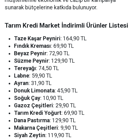
sunarak bütçelerine katkıda bulunuyor.
Tarım Kredi Market İndirimli Ürünler Listesi
Taze Kaşar Peyniri
: 164,90 TL
Fındık Kreması
: 69,90 TL
Beyaz Peynir
: 72,90 TL
Süzme Peynir
: 129,90 TL
Tereyağı
: 74,50 TL
Labne
: 59,90 TL
Ayran
: 31,90 TL
Donuk Limonata
: 45,90 TL
Soğuk Çay
: 10,90 TL
Gazoz Çeşitleri
: 29,90 TL
Tarım Kredi Yoğurt
: 69,90 TL
Dana Pastırma
: 129,90 TL
Makarna Çeşitleri
: 9,90 TL
Siyah Zeytin
: 119,90 TL