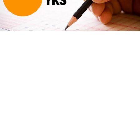
Millî Eğitim Bakanı Yusuf Tekin, YKS sisteminin
değişmeyeceğini açıkladı. Yeni müfredatla soruların
yenileneceğini belirten Tekin, adaylara MEBİ, EBA
ve DİLİM platformlarını tavsiye etti.
Bakan Tekin'den YKS
Sorularında Değişim
Açıklaması Geldi