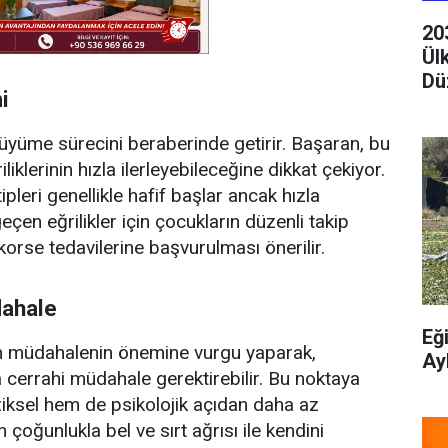
20
Ül
Dü
i
büyüme sürecini beraberinde getirir. Başaran, bu
erinin hızla ilerleyebileceğine dikkat çekiyor.
leri genellikle hafif başlar ancak hızla
çen eğrilikler için çocukların düzenli takip
orse tedavilerine başvurulması önerilir.
dahale
Eğ
n müdahalenin önemine vurgu yaparak,
Ay
 cerrahi müdahale gerektirebilir. Bu noktaya
iksel hem de psikolojik açıdan daha az
 çoğunlukla bel ve sırt ağrısı ile kendini