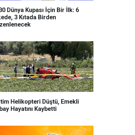
30 Dünya Kupası İçin Bir İlk: 6
kede, 3 Kıtada Birden
zenlenecek
itim Helikopteri Düştü, Emekli
bay Hayatını Kaybetti