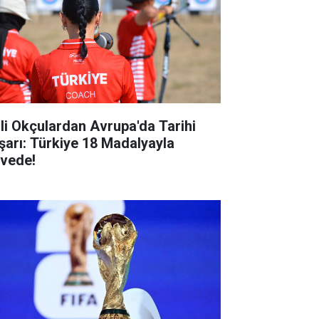
lli Okçulardan Avrupa'da Tarihi
şarı: Türkiye 18 Madalyayla
rvede!