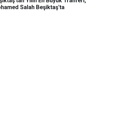
şiktaş'tan Yılın En Büyük Tranferi;
hamed Salah Beşiktaş'ta