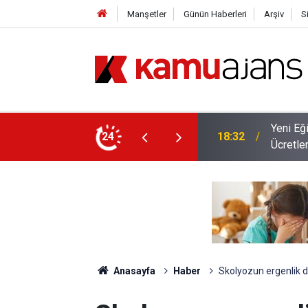
Manşetler
Günün Haberleri
Arşiv
S
nş Branş Öğretmenlerin Alacağı Ek Ders
24
17:28
Öğretmen
Anasayfa
Haber
Skolyozun ergenlik d