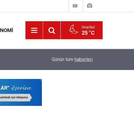
İstanbul
ONOMI
25 °C
17:13
MEB'den Ücretli Öğretmen İhtiyacını Azaltacak
Günün tüm
haberleri