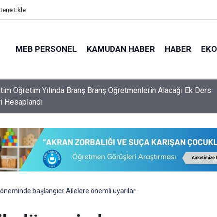
itene Ekle
MEB PERSONEL
KAMUDAN HABER
HABER
EK
lerin Özür Grubu İller Arası Yer Değişikliği Tercih Ekranı Açıldı
öneminde başlangıcı: Ailelere önemli uyarılar…