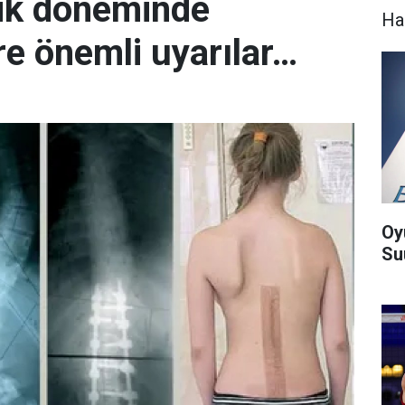
ik döneminde
Ha
ere önemli uyarılar…
Oy
Suu