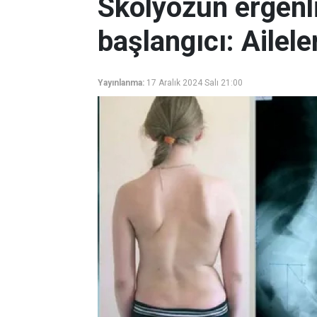
Skolyozun ergenl
başlangıcı: Ailel
Yayınlanma:
17 Aralık 2024 Salı 21:00