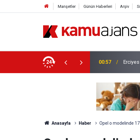
Manşetler
Günün Haberleri
Arşiv
S
lis Alımı Yapılacak!
24
00:57
Erciyes
Anasayfa
Haber
Opel o modelinde 175 b