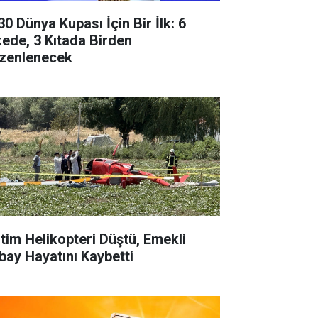
30 Dünya Kupası İçin Bir İlk: 6
kede, 3 Kıtada Birden
zenlenecek
itim Helikopteri Düştü, Emekli
bay Hayatını Kaybetti