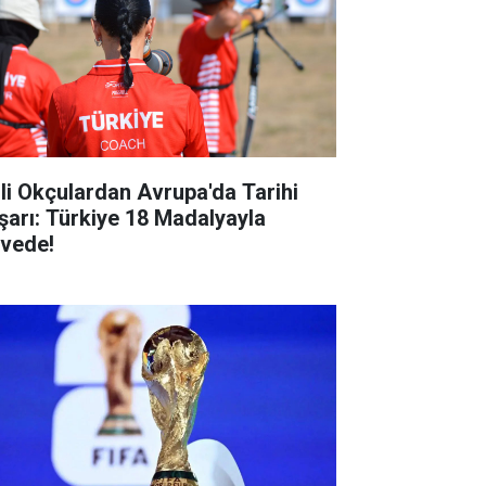
lli Okçulardan Avrupa'da Tarihi
şarı: Türkiye 18 Madalyayla
rvede!