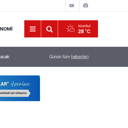
İstanbul
ONOMI
28 °C
ODTÜ Kapsamlı Akademik Kadro İlanı Yayımladı:
pacak
00:28
Günün tüm
haberleri
Öğretim Üyesi ve Öğretim Görevlisi Alınacak