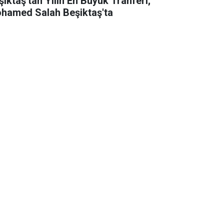
şiktaş'tan Yılın En Büyük Tranferi;
hamed Salah Beşiktaş'ta