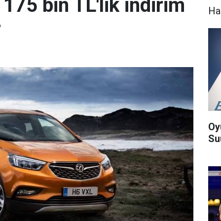
175 bin TL'lik indirim
Ha
r
Oy
Suu