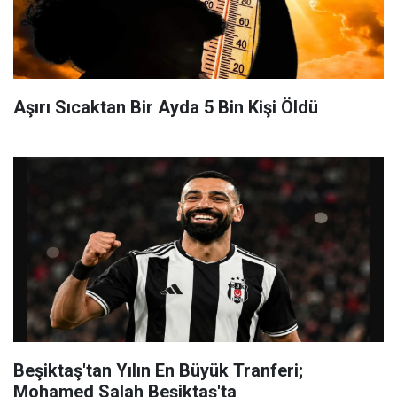
Aşırı Sıcaktan Bir Ayda 5 Bin Kişi Öldü
Beşiktaş'tan Yılın En Büyük Tranferi;
Mohamed Salah Beşiktaş'ta