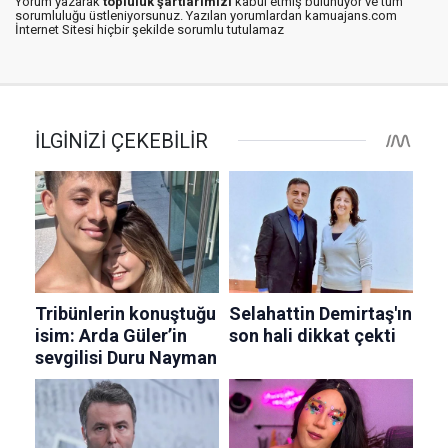
Yorum yazarak
topluluk şartlarımızı
kabul etmiş bulunuyor ve tüm
sorumluluğu üstleniyorsunuz. Yazılan yorumlardan kamuajans.com
İnternet Sitesi hiçbir şekilde sorumlu tutulamaz