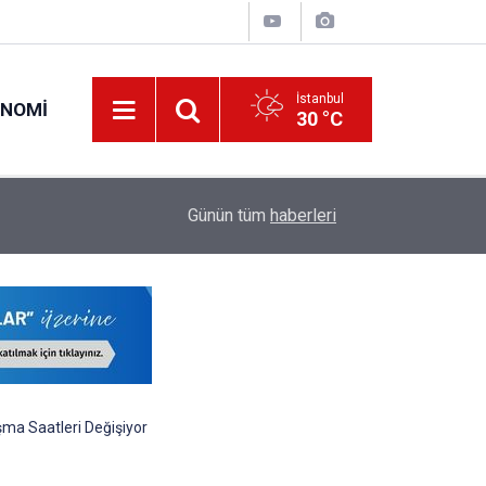
İstanbul
ONOMI
30 °C
00:57
Erciyes Üniversitesi KPSS Puanıyla 204 Adet S
Günün tüm
haberleri
şma Saatleri Değişiyor