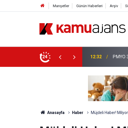
Manşetler
Günün Haberleri
Arşiv
S
aşvuruları Başladı!
24
01:14
PMYO Ka
Anasayfa
Haber
Müjdeli Haber! Milyon