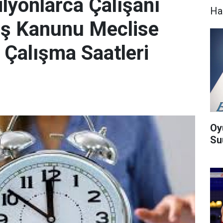
lyonlarca Çalışanı
Ha
 İş Kanunu Meclise
 Çalışma Saatleri
Oy
Suu