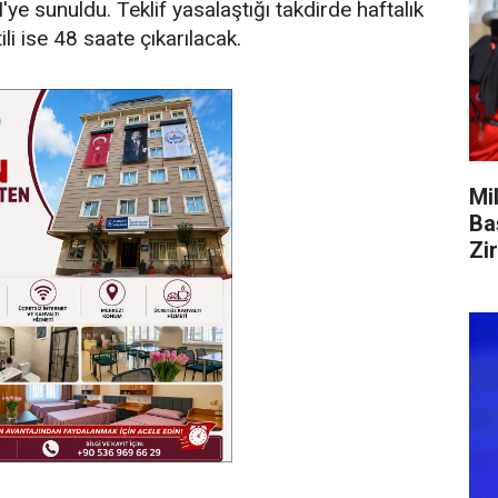
e sunuldu. Teklif yasalaştığı takdirde haftalık
li ise 48 saate çıkarılacak.
Mi
Ba
Zi