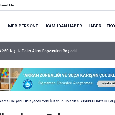
itene Ekle
MEB PERSONEL
KAMUDAN HABER
HABER
EK
psamında 3.250 Adet Polis Alımı Yapılacak!
larca Çalışanı Etkileyecek Yeni İş Kanunu Meclise Sunuldu! Haftalık Çalı