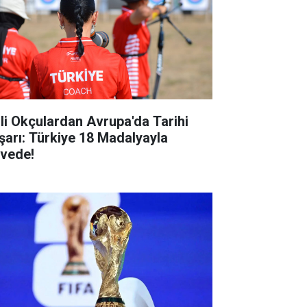
lli Okçulardan Avrupa'da Tarihi
şarı: Türkiye 18 Madalyayla
rvede!