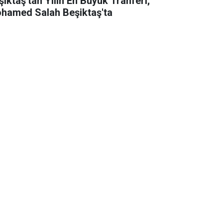
şiktaş'tan Yılın En Büyük Tranferi;
hamed Salah Beşiktaş'ta