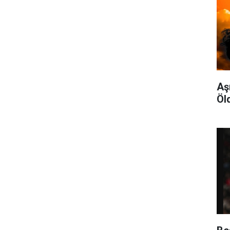
Aş
Öl