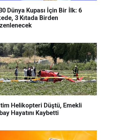
30 Dünya Kupası İçin Bir İlk: 6
kede, 3 Kıtada Birden
zenlenecek
itim Helikopteri Düştü, Emekli
bay Hayatını Kaybetti