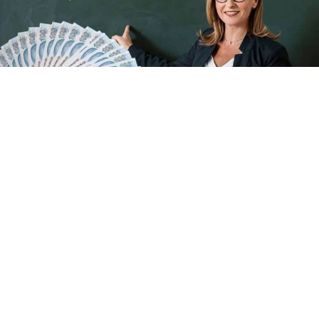
2026/2027 Eğitim Öğretim Yılında öğretmenlerin ve
okul idarecilerinin alacağı ek ders ücretleri belli
oldu.
Yaz tatilinin 1 Eylül itibarıyla noktalanmasıyla birlikte
milyonlarca öğretmen için yeni dönem mesaisi
başlıyor. Eğitim camiasını yakından ilgilendiren mali
düzenlemeler de ders başı yapmadan önce netlik
kazandı. Memur maşlarına yapılan %13,52'lik artışın