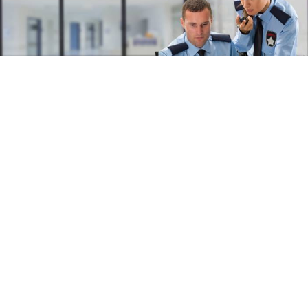
Okullara alınacak 30 bin güvenlik personeli, yeni
eğitim yılında geniş yetkilerle donatılacak.
Kapılarda dedektörlü arama yapacak görevliler,
emniyetle anlık iletişimde kalacak.
Yeni eğitim-öğretim yılıyla birlikte okullardaki güvenlik
konseptinde radikal bir değişime gidiliyor. Milli Eğitim
Bakanlığı, İçişleri Bakanlığı ve Çalışma ve Sosyal
Güvenlik Bakanlığı’nın ortak yürüttüğü proje
kapsamında, 81 il genelinde Toplum Yararına Program