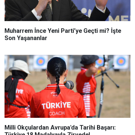
Muharrem İnce Yeni Parti’ye Geçti mi? İşte
Son Yaşananlar
Milli Okçulardan Avrupa'da Tarihi Başarı:
Türkiye 18 Madalyayla Zirvede!