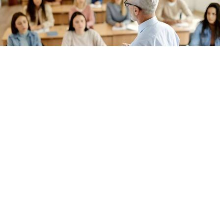
İstanbul Okan Üniversitesi, fakülte ve meslek
yüksekokullarına 33 öğretim üyesi alacak.
Başvurular 6-20 Ağustos 2026 tarihleri arasında
şahsen veya posta yoluyla kabul edilecek.
İstanbul Okan Üniversitesi Rektörlüğü, Resmi
Gazete’de yayımladığı ilanla farklı fakülte ve meslek
yüksekokullarına toplam 33 öğretim üyesi alımı
yapacağını duyurdu. 2547 sayılı Yükseköğretim