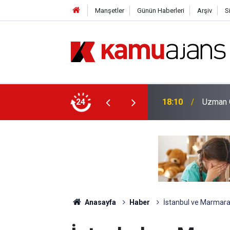
Manşetler
Günün Haberleri
Arşiv
S
enlik Eğitimleri Sona Eriyor
24
17:10
İstanbu
Anasayfa
Haber
İstanbul ve Marmara iç