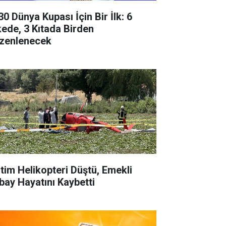
30 Dünya Kupası İçin Bir İlk: 6
kede, 3 Kıtada Birden
zenlenecek
itim Helikopteri Düştü, Emekli
bay Hayatını Kaybetti