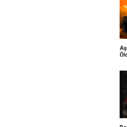
Aş
Öl