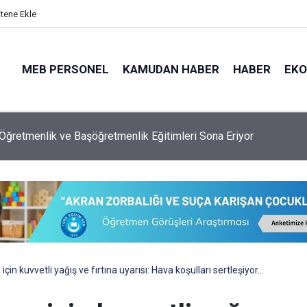
itene Ekle
MEB PERSONEL
KAMUDAN HABER
HABER
EK
l'da Denize Giriş Yasağı
in kuvvetli yağış ve fırtına uyarısı: Hava koşulları sertleşiyor…