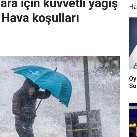
ra için kuvvetli yağış
Ha
: Hava koşulları
Oy
Suu