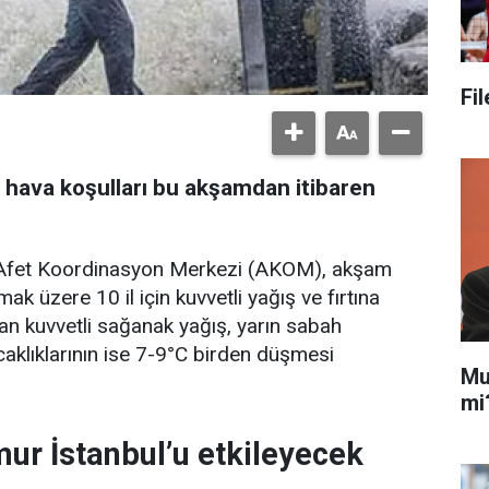
Fi
 hava koşulları bu akşamdan itibaren
) Afet Koordinasyon Merkezi (AKOM), akşam
ak üzere 10 il için kuvvetli yağış ve fırtına
an kuvvetli sağanak yağış, yarın sabah
ıcaklıklarının ise 7-9°C birden düşmesi
Mu
mi
ur İstanbul’u etkileyecek