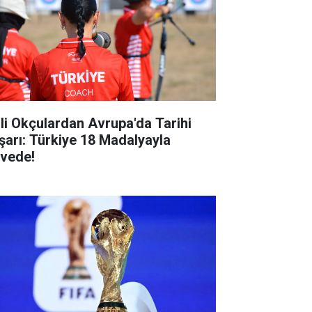
lli Okçulardan Avrupa'da Tarihi
şarı: Türkiye 18 Madalyayla
rvede!