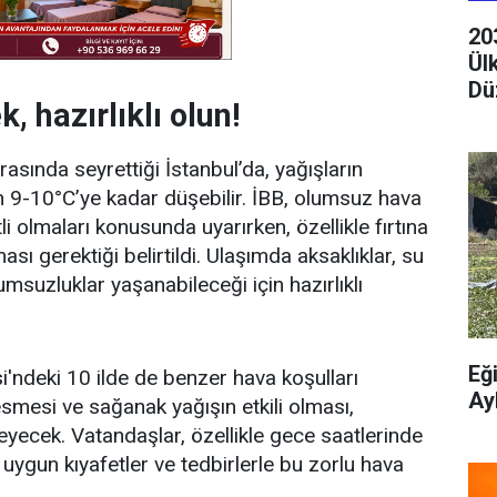
20
Ül
Dü
, hazırlıklı olun!
asında seyrettiği İstanbul’da, yağışların
en 9-10°C’ye kadar düşebilir. İBB, olumsuz hava
li olmaları konusunda uyarırken, özellikle fırtına
sı gerektiği belirtildi. Ulaşımda aksaklıklar, su
umsuzluklar yaşanabileceği için hazırlıklı
Eğ
i'ndeki 10 ilde de benzer hava koşulları
Ay
esmesi ve sağanak yağışın etkili olması,
leyecek. Vatandaşlar, özellikle gece saatlerinde
uygun kıyafetler ve tedbirlerle bu zorlu hava