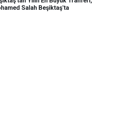
şiktaş'tan Yılın En Büyük Tranferi;
hamed Salah Beşiktaş'ta