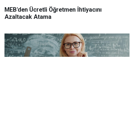
MEB'den Ücretli Öğretmen İhtiyacını
Azaltacak Atama
Öğretmenlerin İller Arası Özür Grubu Tercih
Ekranı Neden Açılmadı? Saat Kaçta Açılacak?