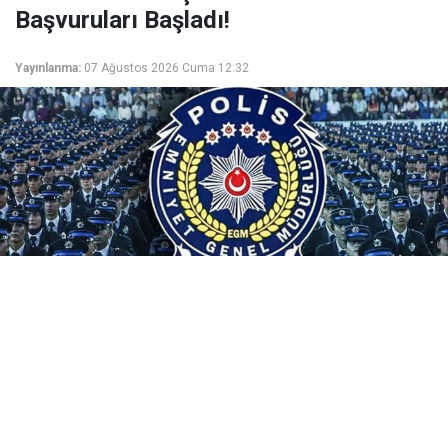
Başvuruları Başladı!
Yayınlanma:
07 Ağustos 2026 Cuma 12:32
Emniyet Genel Müdürlüğü, 25. Dönem PMYO
kapsamında 3.250 polis öğrencisi alacak. 07-13
Ağustos 2026 tarihlerinde e-Devlet ile pa.edu.tr'den