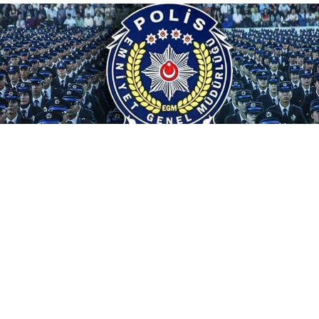
Beklenen PMYO alım duyurusu yayımlandı. EGM
tarafından yapılan açıklamaya göre PMYO'lara 3.250
adet polis adayı alımı yapılacak.
Emniyet Genel Müdürlüğü Polis Akademisi Başkanlığı,
2026-2027 eğitim-öğretim yılı 25. Dönem PMYO
eğitimi kapsamında toplam
3.250 polis meslek