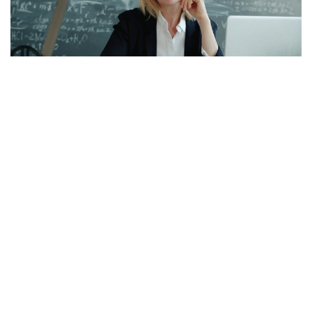
Öğretmenlerin Özür Grubu İller Arası Yer
Değişikliği Tercih Ekranı Açıldı