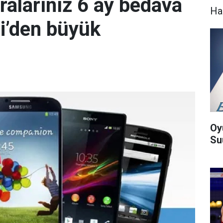
ralarınız 6 ay bedava
Ha
di’den büyük
Oy
Suu