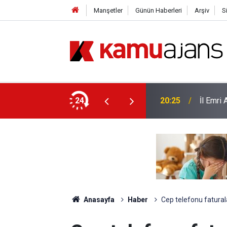
Manşetler
Günün Haberleri
Arşiv
S
yor
24
20:25
İl Emri
Anasayfa
Haber
Cep telefonu fatural