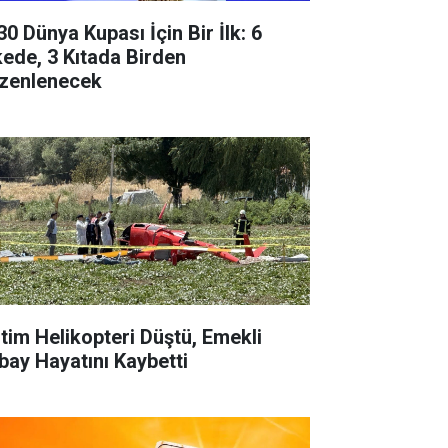
30 Dünya Kupası İçin Bir İlk: 6
kede, 3 Kıtada Birden
zenlenecek
itim Helikopteri Düştü, Emekli
bay Hayatını Kaybetti