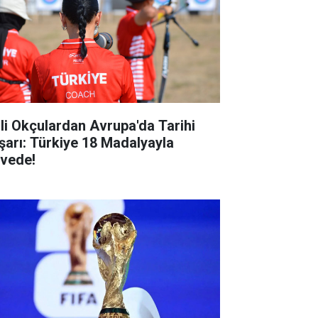
lli Okçulardan Avrupa'da Tarihi
şarı: Türkiye 18 Madalyayla
rvede!