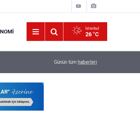
İstanbul
ONOMI
26 °C
19:34
O Öğretmenlerin Yaz Tatili 17 Ağustos'ta Sona 
Günün tüm
haberleri