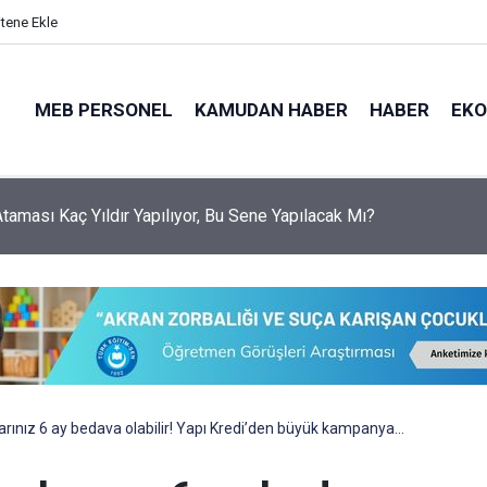
itene Ekle
MEB PERSONEL
KAMUDAN HABER
HABER
EK
 Ataması Kaç Yıldır Yapılıyor, Bu Sene Yapılacak Mı?
arınız 6 ay bedava olabilir! Yapı Kredi’den büyük kampanya…