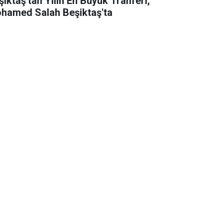
şiktaş'tan Yılın En Büyük Tranferi;
hamed Salah Beşiktaş'ta