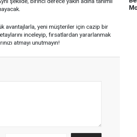
Be
ynı şekilde, birinci derece yakın adına tanımlı
Mo
mayacak.
 avantajlarla, yeni müşteriler için cazip bir
aylarını inceleyip, fırsatlardan yararlanmak
rınızı atmayı unutmayın!