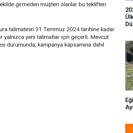
ilde girmeden müşteri olanlar bu tekliften
20
Ül
Dü
ura talimatının 31 Temmuz 2024 tarihine kadar
r yalnızca yeni talimatlar için geçerli. Mevcut
ilmesi durumunda, kampanya kapsamına dahil
Eğ
Ay