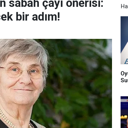
 sabah çayı önerisi:
Ha
ek bir adım!
Oy
Suu