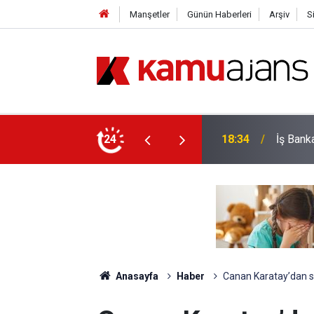
Manşetler
Günün Haberleri
Arşiv
S
işimi!
24
18:04
Okullar
Anasayfa
Haber
Canan Karatay’dan sa