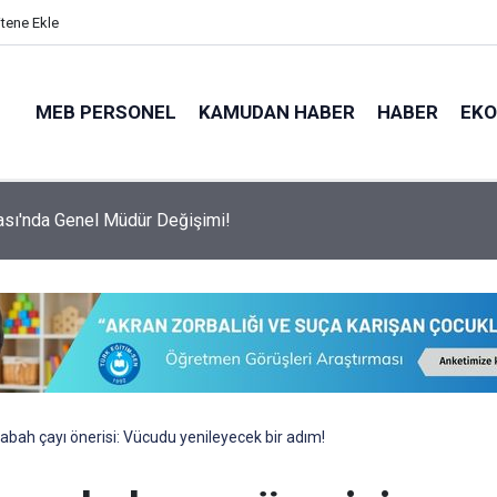
itene Ekle
MEB PERSONEL
KAMUDAN HABER
HABER
EK
a Görevlendirilecek Güvenlik Görevlileri Geniş Yetkilere Sahip Ola
bah çayı önerisi: Vücudu yenileyecek bir adım!