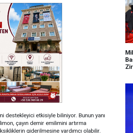
Mi
Ba
Zi
i destekleyici etkisiyle biliniyor. Bunun yanı
 limon, çayın demir emilimini artırma
sikliklerin giderilmesine yardımcı olabilir.