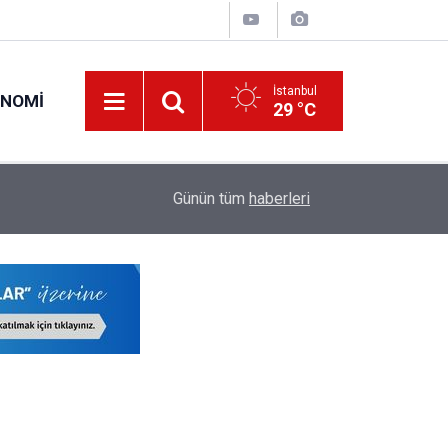
İstanbul
ONOMI
29 °C
cak!
17:56
Okulların 2026-2027 Tatil Takvimi: İşte Resmi ve
Günün tüm
haberleri