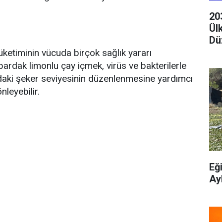
20
Ül
Dü
üketiminin vücuda birçok sağlık yararı
 bardak limonlu çay içmek, virüs ve bakterilerle
andaki şeker seviyesinin düzenlenmesine yardımcı
nleyebilir.
Eğ
Ay