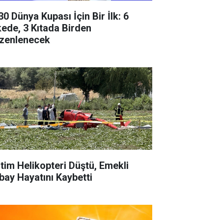
30 Dünya Kupası İçin Bir İlk: 6
kede, 3 Kıtada Birden
zenlenecek
itim Helikopteri Düştü, Emekli
bay Hayatını Kaybetti