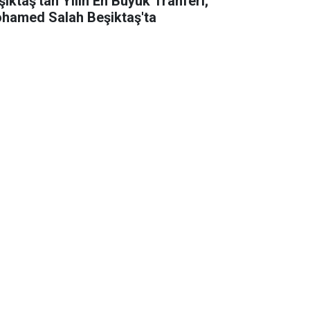
şiktaş'tan Yılın En Büyük Tranferi;
hamed Salah Beşiktaş'ta