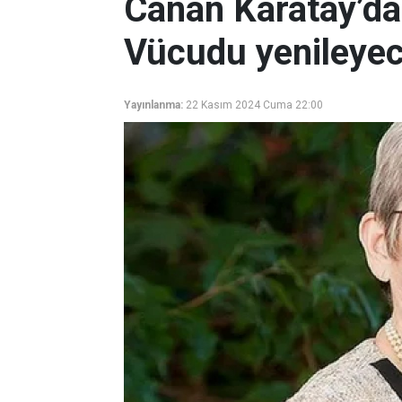
Canan Karatay’dan
Vücudu yenileyec
Yayınlanma:
22 Kasım 2024 Cuma 22:00