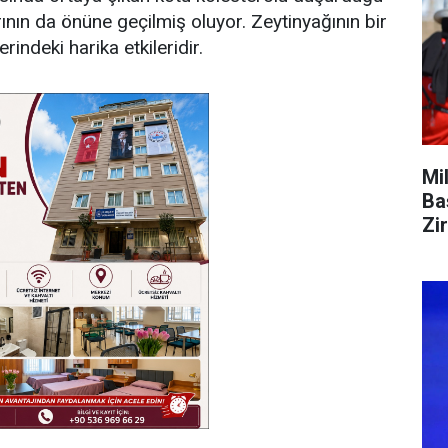
rının da önüne geçilmiş oluyor. Zeytinyağının bir
indeki harika etkileridir.
Mi
Ba
Zi