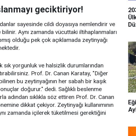
lanmayı geciktiriyor!
20
Ül
idanlar sayesinde cildi doyasıya nemlendirir ve
Dü
bilinir. Aynı zamanda vücuttaki iltihaplanmaları
yapmış olduğu pek çok açıklamada zeytinyağı
mektedir.
k sık yorgunluk ve halsizlik durumlarından
ırabilirsiniz. Prof. Dr. Canan Karatay, "Diğer
ilinen bu zeytinyağının her sabah bir kaşık
onuçlar doğurur." dedi. Sağlıklı beslenme
 adından sıklıkla söz ettiren Prof. Dr. Canan
Eğ
nemine dikkat çekiyor. Zeytinyağı kullanımının
Ay
ynı zamanda içilerek tüketilmesi gerektiğini