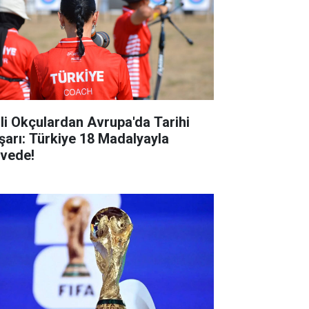
lli Okçulardan Avrupa'da Tarihi
şarı: Türkiye 18 Madalyayla
rvede!