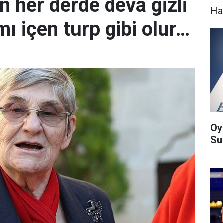
 her derde deva gizli
Ha
mı içen turp gibi olur…
Oy
Suu