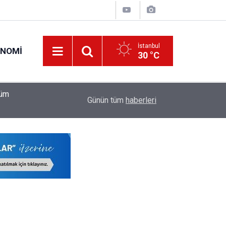
İstanbul
ONOMI
30 °C
22:17
LGS'de İstanbul'un Şampiyon Okulları Belli Oldu!
Günün tüm
haberleri