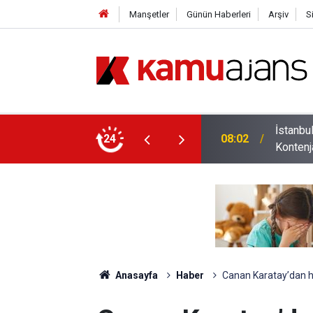
Manşetler
Günün Haberleri
Arşiv
S
Öğretim Üyesi Alacak: İşte Bölüm Bölüm Tüm
24
23:13
Bakan T
Anasayfa
Haber
Canan Karatay’dan her