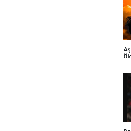
Aş
Öl