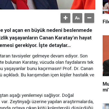
Fi
ne yol açan en büyük nedeni beslenmede
sizlik yaşayanların Canan Karatay’ın hayat
mesi gerekiyor. İşte detaylar…
rtaran tavsiyeler gelmeye devam ediyor. Son
e bulunan Karatay, vücuda olan faydalarını tek
umu yaşayanlar bunu kaçırmasın! Prof. Dr. Canan
ü açıkladı. Bu karışımdan içen kişiler hastalık ve
Mu
mi
aştan aşağı yenilemeyi sağlıyor. Doğal
 var. Zeytinyağı üzerine yapılan araştırmalarda,
rasında ortaya çıkan kötü kolesterolü düşürdüğü