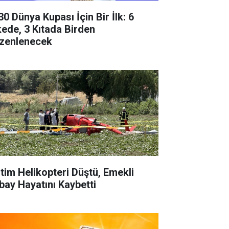
30 Dünya Kupası İçin Bir İlk: 6
kede, 3 Kıtada Birden
zenlenecek
itim Helikopteri Düştü, Emekli
bay Hayatını Kaybetti