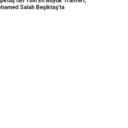
şiktaş'tan Yılın En Büyük Tranferi;
hamed Salah Beşiktaş'ta