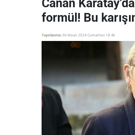
Canan Karatay’dan
formül! Bu karışı
Yayınlanma:
06 Nisan 2024 Cumartesi 18:46