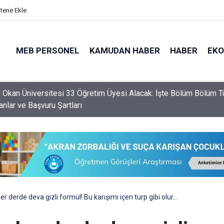
itene Ekle
MEB PERSONEL
KAMUDAN HABER
HABER
EK
ekin ve 81 İlin Milli Eğitim Müdürü Şırnak’a Gidiyor
 derde deva gizli formül! Bu karışımı içen turp gibi olur…