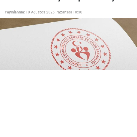
Yayınlanma:
10 Ağustos 2026 Pazartesi 10:30
GSB'den dev istihdam adımı! Gençlik ve Spor
Bakanlığı, bünyesine 1.200 sözleşmeli antrenör
katacak. 10-14 Ağustos 2026 tarihleri arasında
gerçekleşecek başvurular için süreç resmen