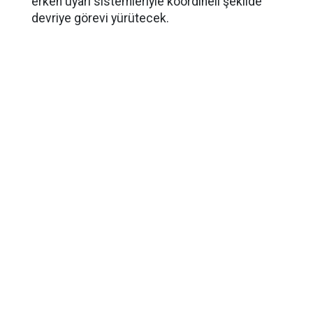
erken uyarı sistemleriyle koordineli şekilde
devriye görevi yürütecek.