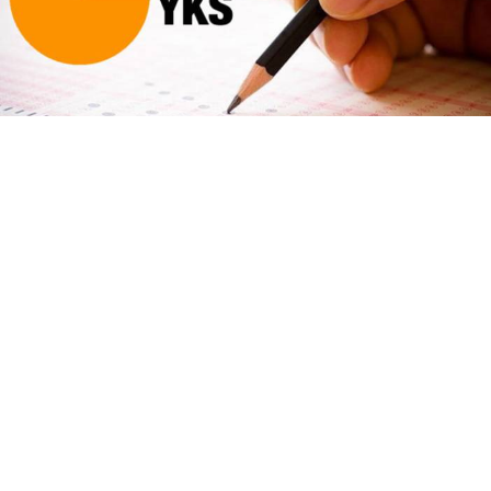
Millî Eğitim Bakanı Yusuf Tekin, YKS sisteminin
değişmeyeceğini açıkladı. Yeni müfredatla soruların
yenileneceğini belirten Tekin, adaylara MEBİ, EBA
ve DİLİM platformlarını tavsiye etti.
Bakan Tekin'den YKS
Sorularında Değişim
Açıklaması Geldi