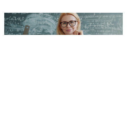
Öğretmenlerin İller Arası Özür Grubu Tercih
Ekranı Neden Açılmadı? Saat Kaçta Açılacak?