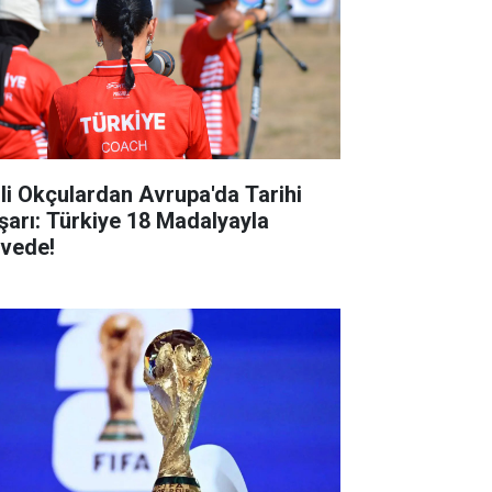
lli Okçulardan Avrupa'da Tarihi
şarı: Türkiye 18 Madalyayla
rvede!