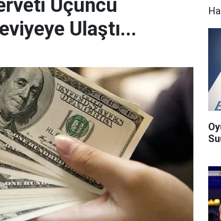
erveti Üçüncü
Ha
viyeye Ulaştı...
Oy
Suu