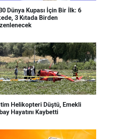
30 Dünya Kupası İçin Bir İlk: 6
kede, 3 Kıtada Birden
zenlenecek
itim Helikopteri Düştü, Emekli
bay Hayatını Kaybetti