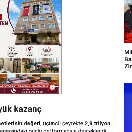
Mi
Ba
Zi
üyük kazanç
etlerinin değeri
, üçüncü çeyrekte
2,8 trilyon
 piyasasındaki güçlü performansla desteklendi.