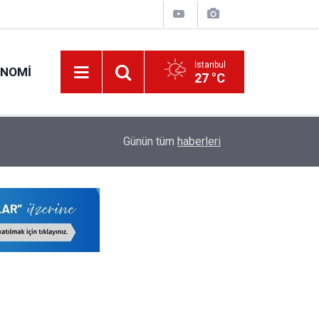
İstanbul
ONOMI
27 °C
22:55
YKS Sorularına Güncelleme Geliyor
Günün tüm
haberleri