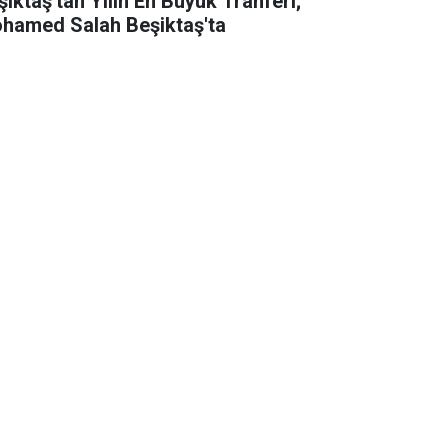
şiktaş'tan Yılın En Büyük Tranferi;
hamed Salah Beşiktaş'ta