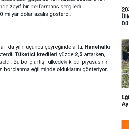
de zayıf bir performans sergiledi.
20
00 milyar dolar azalış gösterdi.
Ül
Dü
rı da yılın üçüncü çeyreğinde arttı.
Hanehalkı
sterdi.
Tüketici kredileri
yüzde
2,5
artarken,
eldi. Bu borç artışı, ülkedeki kredi piyasasının
n borçlanma eğiliminde olduklarını gösteriyor.
Eğ
Ay