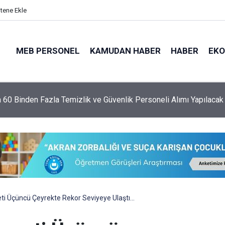
itene Ekle
MEB PERSONEL
KAMUDAN HABER
HABER
EK
ekin'den YKS'de Değişim Açıklaması
i Üçüncü Çeyrekte Rekor Seviyeye Ulaştı...