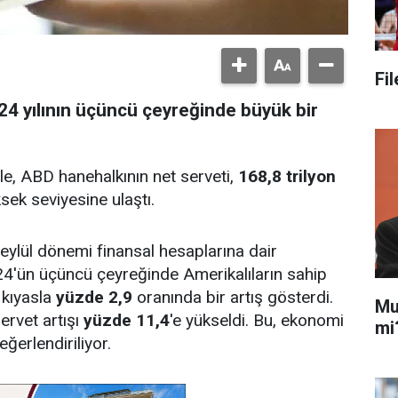
Fi
024 yılının üçüncü çeyreğinde büyük bir
yle, ABD hanehalkının net serveti,
168,8 trilyon
ek seviyesine ulaştı.
lül dönemi finansal hesaplarına dair
4'ün üçüncü çeyreğinde Amerikalıların sahip
 kıyasla
yüzde 2,9
oranında bir artış gösterdi.
Mu
ervet artışı
yüzde 11,4
'e yükseldi. Bu, ekonomi
mi
eğerlendiriliyor.