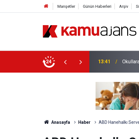
Manşetler
Günün Haberleri
Arşiv
S
ik ve Güvenlik Personeli Alımı Yapılacak
24
12:26
Bakan T
Anasayfa
Haber
ABD Hanehalkı Servet