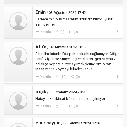
Emin
/ 03 Ağustos 2024 17:42
Sadece minibüs masrafim 1200 tl tutuyor. İyi bir
zam gelmeli
Yanıtla
(0)
(0)
Ato'o
/ 07 Temmuz 2024 10:12
2 bin lira İstanbul'da pek de katkı sağlamıyor. Gölge
sınıf, Afgan ve Suriyeli öğrenciler vs. gibi saçma ve
salakça şeylere bütçe ayırmak yerine bizi biraz
insan yerine koymayı bilseler keşke.
Yanıtla
(13)
(0)
a ışık
/ 06 Temmuz 2024 20:23
Hatay m k ü iktisat bölümü neden açılmıyor
Yanıtla
(0)
(0)
emir saygın
/ 06 Temmuz 2024 02:04