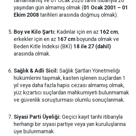
tamamlamış ve 01 Ocak 2026 tarihi itibarıyla 26
yaşından gün almamış olmak (
01 Ocak 2001 – 01
Ekim 2008
tarihleri arasında doğmuş olmak).
Boy ve Kilo Şartı:
Kadınlar için en az
162 cm
,
erkekler için en az
167 cm
boyunda olmak ve
Beden Kitle İndeksi (BKİ)
18 ile 27 (dahil)
arasında olmak.
Sağlık & Adli Sicil:
Sağlık Şartları Yönetmeliği
hükümlerini taşımak, kasten işlenen suçlardan 1
yıl veya daha fazla hapis cezası almamış olmak,
yüz kızartıcı suçlardan mahkumiyeti bulunmamak
ve güvenlik soruşturması olumlu sonuçlanmak.
Siyasi Parti Üyeliği:
Geçici kayıt tarihi itibarıyla
herhangi bir siyasi partiye veya yan kuruluşlarına
üye bulunmamak.