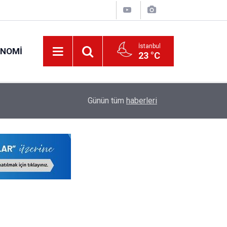
İstanbul
ONOMI
23 °C
19:34
O Öğretmenlerin Yaz Tatili 17 Ağustos'ta Sona 
Günün tüm
haberleri