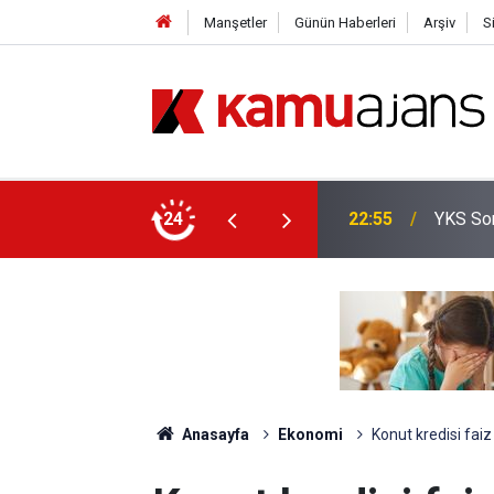
Manşetler
Günün Haberleri
Arşiv
S
yor
24
20:25
İl Emri
Anasayfa
Ekonomi
Konut kredisi fai