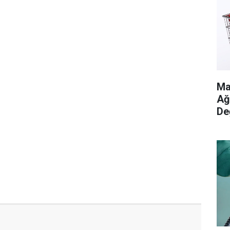
Ma
Ağ
De