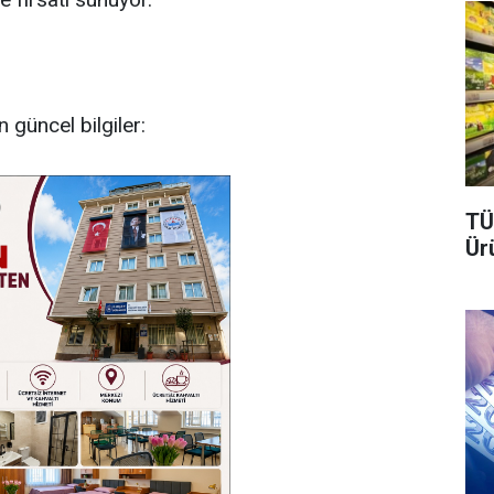
n güncel bilgiler:
TÜ
Ür