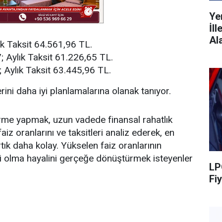
Ye
İl
Al
ık Taksit 64.561,96 TL.
; Aylık Taksit 61.226,65 TL.
; Aylık Taksit 63.445,96 TL.
lerini daha iyi planlamalarına olanak tanıyor.
irme yapmak, uzun vadede finansal rahatlık
faiz oranlarını ve taksitleri analiz ederek, en
rtık daha kolay. Yükselen faiz oranlarının
bi olma hayalini gerçeğe dönüştürmek isteyenler
LP
Fiy