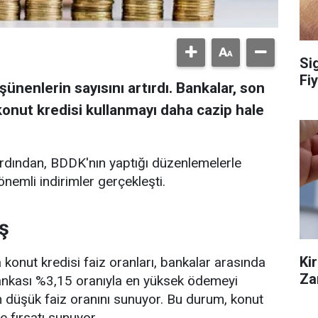
Si
Fiy
ünenlerin sayısını artırdı. Bankalar, son
konut kredisi kullanmayı daha cazip hale
ardından, BDDK'nın yaptığı düzenlemelerle
 önemli indirimler gerçekleşti.
ş
Ki
a konut kredisi faiz oranları, bankalar arasında
Za
Bankası %3,15 oranıyla en yüksek ödemeyi
n düşük faiz oranını sunuyor. Bu durum, konut
me fırsatı sunuyor.