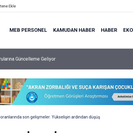
itene Ekle
MEB PERSONEL
KAMUDAN HABER
HABER
EK
 Ataması Kaç Yıldır Yapılıyor, Bu Sene Yapılacak Mı?
z oranlarında son gelişmeler: Yükselişin ardından düşüş